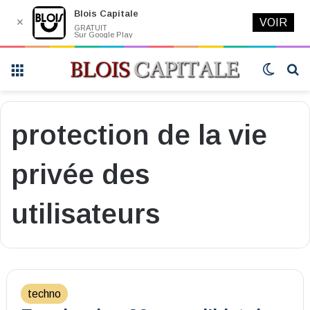
Blois Capitale
✕
VOIR
GRATUIT
Sur Google Play
Menu
Switch
R
skin
protection de la vie
privée des
utilisateurs
techno