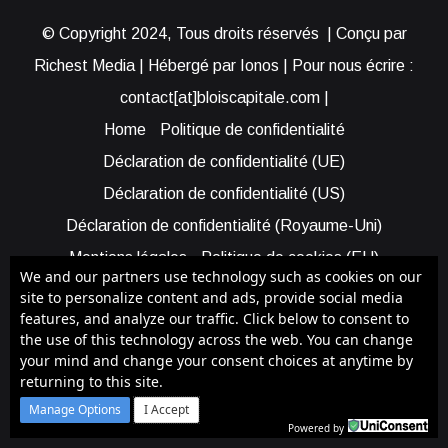
© Copyright 2024, Tous droits réservés | Conçu par
Richest Media | Hébergé par Ionos | Pour nous écrire :
contact[at]bloiscapitale.com |
Home
Politique de confidentialité
Déclaration de confidentialité (UE)
Déclaration de confidentialité (US)
Déclaration de confidentialité (Royaume-Uni)
Mentions légales
Politique de cookies (EU)
We and our partners use technology such as cookies on our
Cookie Policy (AUS)
Cookie Policy (US)
site to personalize content and ads, provide social media
features, and analyze our traffic. Click below to consent to
Qui sommes-nous ?
Participer à Blois Capitale
the use of this technology across the web. You can change
Bénéficier d’une assistance
your mind and change your consent choices at anytime by
returning to this site.
Facebook
X
YouTube
Instagram
RSS
Manage Options
I Accept
Powered by