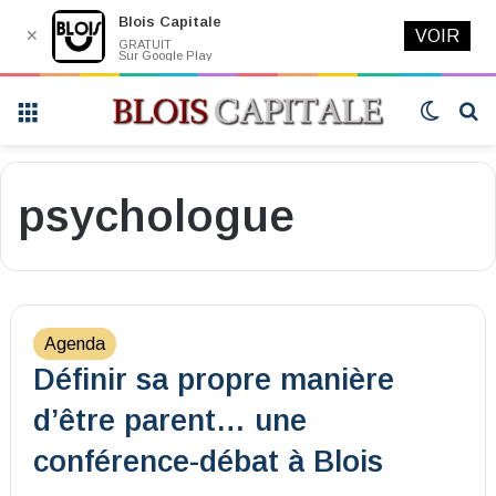
Blois Capitale
✕
VOIR
GRATUIT
Sur Google Play
Menu
Switch
R
skin
psychologue
Agenda
Définir sa propre manière
d’être parent… une
conférence-débat à Blois