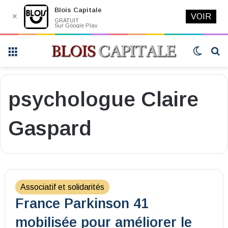
Blois Capitale
✕
VOIR
GRATUIT
Sur Google Play
Menu
Switch
R
skin
psychologue Claire
Gaspard
Associatif et solidarités
France Parkinson 41
mobilisée pour améliorer le