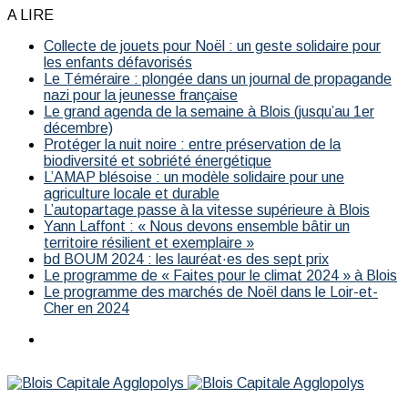
A LIRE
Collecte de jouets pour Noël : un geste solidaire pour
les enfants défavorisés
Le Téméraire : plongée dans un journal de propagande
nazi pour la jeunesse française
Le grand agenda de la semaine à Blois (jusqu’au 1er
décembre)
Protéger la nuit noire : entre préservation de la
biodiversité et sobriété énergétique
L’AMAP blésoise : un modèle solidaire pour une
agriculture locale et durable
L’autopartage passe à la vitesse supérieure à Blois
Yann Laffont : « Nous devons ensemble bâtir un
territoire résilient et exemplaire »
bd BOUM 2024 : les lauréat·es des sept prix
Le programme de « Faites pour le climat 2024 » à Blois
Le programme des marchés de Noël dans le Loir-et-
Cher en 2024
Menu