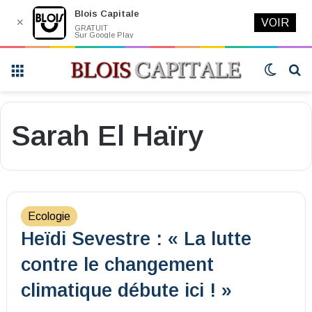
Blois Capitale
✕
VOIR
GRATUIT
Sur Google Play
Menu
Switch
R
skin
Sarah El Haïry
Ecologie
Heïdi Sevestre : « La lutte
contre le changement
climatique débute ici ! »