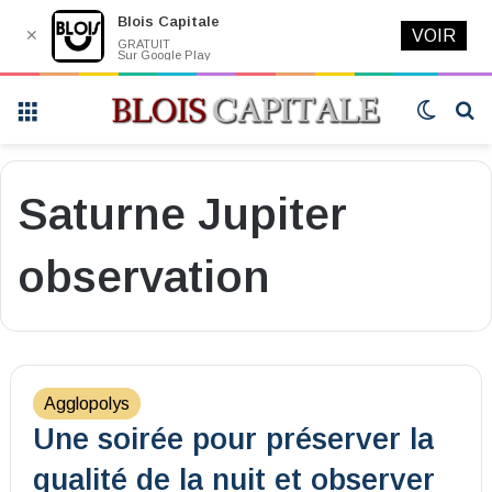
Blois Capitale
✕
VOIR
GRATUIT
Sur Google Play
Menu
Switch
R
skin
Saturne Jupiter
observation
Agglopolys
Une soirée pour préserver la
qualité de la nuit et observer