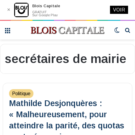
Blois Capitale
✕
VOIR
GRATUIT
Sur Google Play
Menu
Switch
R
skin
secrétaires de mairie
Politique
Mathilde Desjonquères :
« Malheureusement, pour
atteindre la parité, des quotas