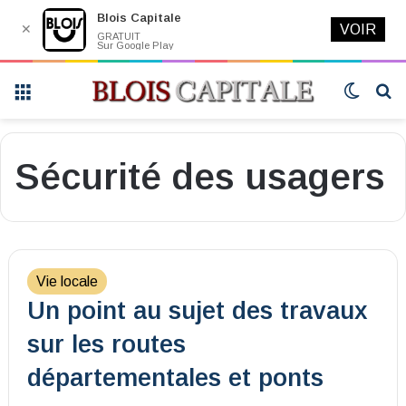
Blois Capitale
✕
VOIR
GRATUIT
Sur Google Play
Menu
Switch
R
skin
Sécurité des usagers
Vie locale
Un point au sujet des travaux
sur les routes
départementales et ponts