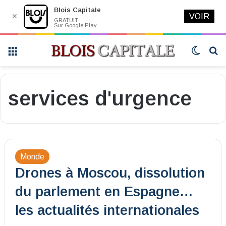
Blois Capitale
✕
VOIR
GRATUIT
Sur Google Play
Menu
Switch
R
skin
services d'urgence
Monde
Drones à Moscou, dissolution
du parlement en Espagne…
les actualités internationales