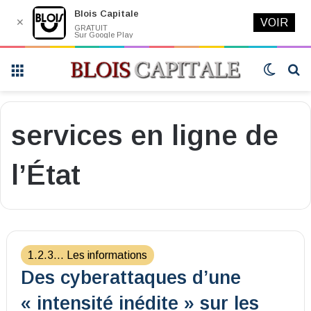
Blois Capitale
✕
VOIR
GRATUIT
Sur Google Play
Menu
Switch
R
skin
services en ligne de
l’État
1.2.3... Les informations
Des cyberattaques d’une
« intensité inédite » sur les