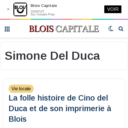
Blois Capitale
✕
VOIR
GRATUIT
Sur Google Play
Menu
Switch
R
skin
Simone Del Duca
Vie locale
La folle histoire de Cino del
Duca et de son imprimerie à
Blois