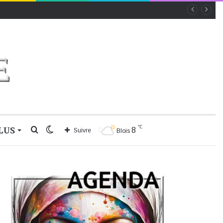
℃
LUS
Rechercher
Switch
8
Suivre
Blois
skin