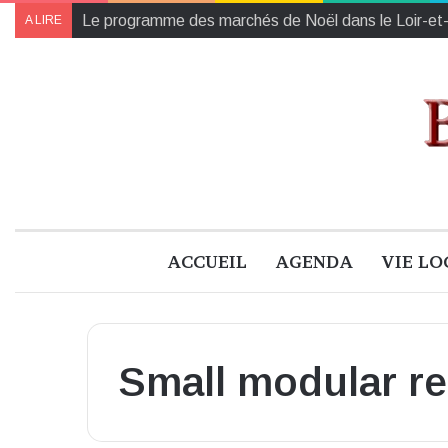
Le programme des marchés de Noël dans le Loir-et
A LIRE
ACCUEIL
AGENDA
VIE LO
Small modular re