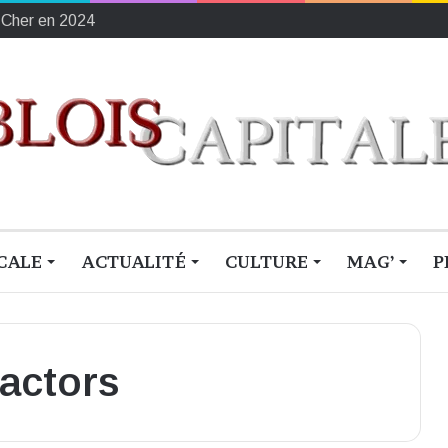
-Cher en 2024
CALE
ACTUALITÉ
CULTURE
MAG’
P
actors