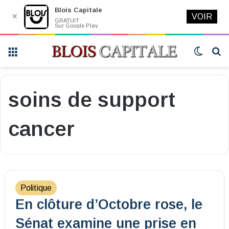
Blois Capitale
✕
VOIR
GRATUIT
Sur Google Play
Menu
Switch
R
skin
soins de support
cancer
Politique
En clôture d’Octobre rose, le
Sénat examine une prise en