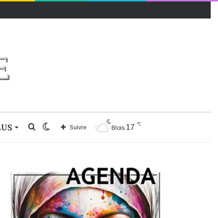
℃
LUS
Rechercher
Switch
17
Suivre
Blois
skin