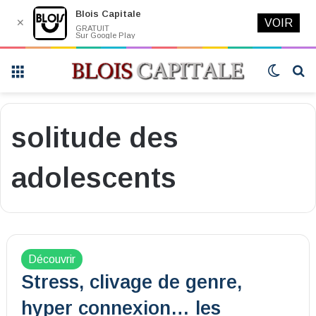
Blois Capitale
✕
VOIR
GRATUIT
Sur Google Play
Menu
Switch
R
skin
solitude des
adolescents
Découvrir
Stress, clivage de genre,
hyper connexion… les