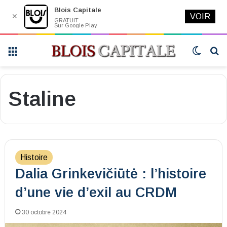
Blois Capitale
✕
VOIR
GRATUIT
Sur Google Play
Menu
Switch
R
skin
Staline
Histoire
Dalia Grinkevičiūtė : l’histoire
d’une vie d’exil au CRDM
30 octobre 2024