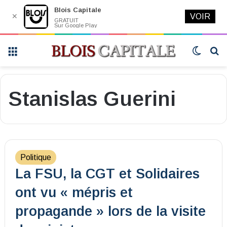
Blois Capitale
✕
VOIR
GRATUIT
Sur Google Play
Menu
Switch
R
skin
Stanislas Guerini
Politique
La FSU, la CGT et Solidaires
ont vu « mépris et
propagande » lors de la visite