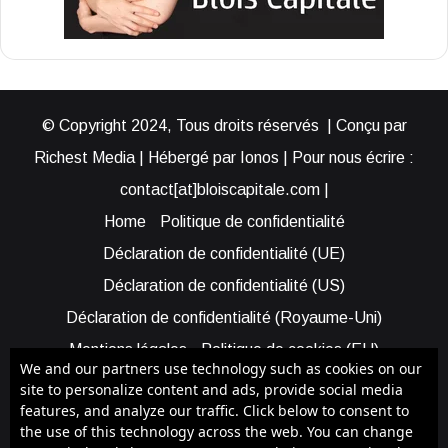
© Copyright 2024, Tous droits réservés | Conçu par
Richest Media | Hébergé par Ionos | Pour nous écrire :
contact[at]bloiscapitale.com |
Home
Politique de confidentialité
Déclaration de confidentialité (UE)
Déclaration de confidentialité (US)
Déclaration de confidentialité (Royaume-Uni)
Mentions légales
Politique de cookies (EU)
We and our partners use technology such as cookies on our
Cookie Policy (AUS)
Cookie Policy (US)
site to personalize content and ads, provide social media
features, and analyze our traffic. Click below to consent to
Qui sommes-nous ?
Participer à Blois Capitale
the use of this technology across the web. You can change
Bénéficier d’une assistance