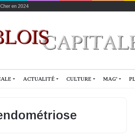
-Cher en 2024
CALE
ACTUALITÉ
CULTURE
MAG’
P
endométriose