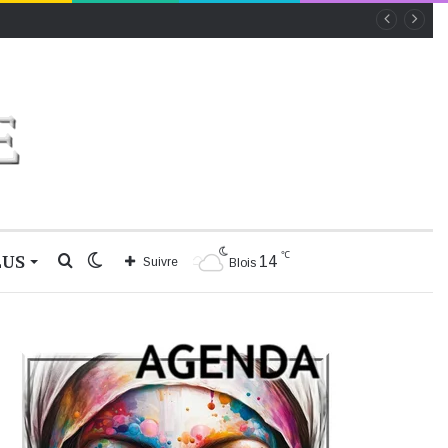
℃
LUS
Rechercher
Switch
14
Suivre
Blois
skin