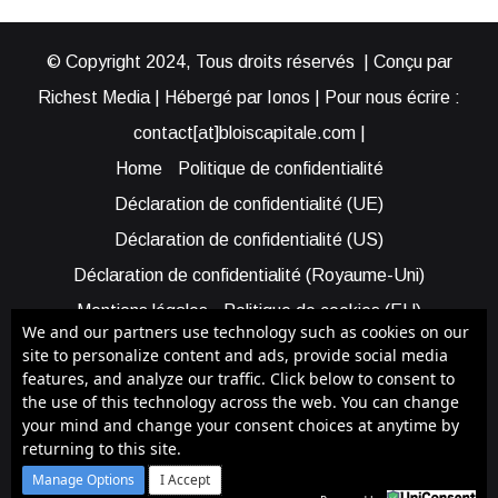
© Copyright 2024, Tous droits réservés | Conçu par
Richest Media | Hébergé par Ionos | Pour nous écrire :
contact[at]bloiscapitale.com |
Home
Politique de confidentialité
Déclaration de confidentialité (UE)
Déclaration de confidentialité (US)
Déclaration de confidentialité (Royaume-Uni)
Mentions légales
Politique de cookies (EU)
We and our partners use technology such as cookies on our
Cookie Policy (AUS)
Cookie Policy (US)
site to personalize content and ads, provide social media
features, and analyze our traffic. Click below to consent to
Qui sommes-nous ?
Participer à Blois Capitale
the use of this technology across the web. You can change
Bénéficier d’une assistance
your mind and change your consent choices at anytime by
returning to this site.
Facebook
X
YouTube
Instagram
RSS
Manage Options
I Accept