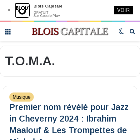
Blois Capitale
✕
VOIR
GRATUIT
Sur Google Play
Menu
Switch
R
skin
T.O.M.A.
Musique
Premier nom révélé pour Jazz
in Cheverny 2024 : Ibrahim
Maalouf & Les Trompettes de