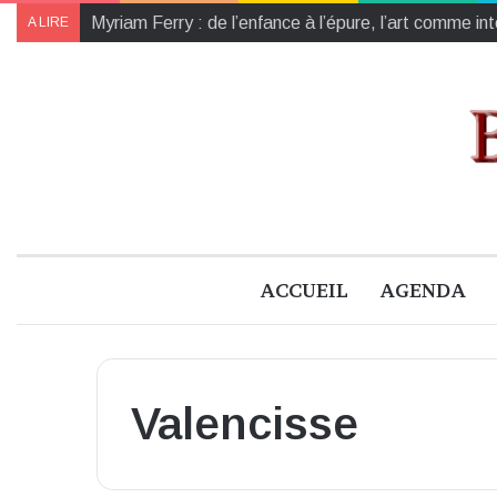
[Municipales 2026] Le MoDem 41 et Marc Fesneau s
A LIRE
ACCUEIL
AGENDA
Valencisse