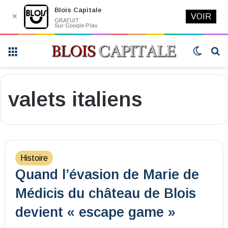
Blois Capitale
✕
VOIR
GRATUIT
Sur Google Play
Menu
Switch
R
skin
valets italiens
Histoire
Quand l’évasion de Marie de
Médicis du château de Blois
devient « escape game »