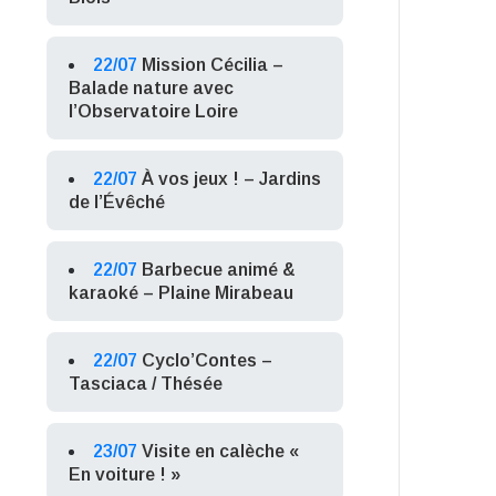
22/07
Mission Cécilia –
Balade nature avec
l’Observatoire Loire
22/07
À vos jeux ! – Jardins
de l’Évêché
22/07
Barbecue animé &
karaoké – Plaine Mirabeau
22/07
Cyclo’Contes –
Tasciaca / Thésée
23/07
Visite en calèche «
En voiture ! »