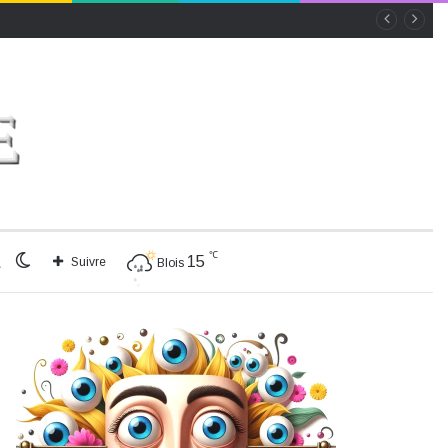
℃
Rechercher
Switch
15
Suivre
Blois
skin