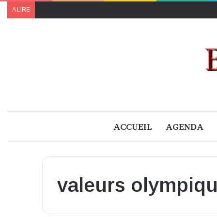
Le feu vert à l’Académie Saint-Louis de Chalès sous 
A LIRE
ACCUEIL
AGENDA
valeurs olympiq