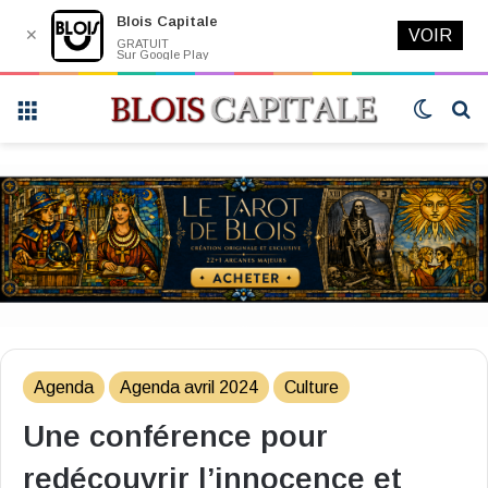
Blois Capitale
✕
VOIR
GRATUIT
Sur Google Play
Menu
Switch
R
skin
Agenda
Agenda avril 2024
Culture
Une conférence pour
redécouvrir l’innocence et