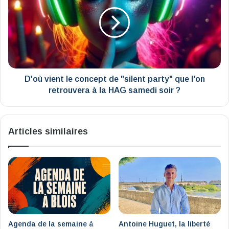
le
concept
de
"silent
party"
que
l'on
retrouvera
D'où vient le concept de "silent party" que l'on
à
retrouvera à la HAG samedi soir ?
la
HAG
samedi
Articles similaires
soir
?
Agenda de la semaine à
Antoine Huguet, la liberté