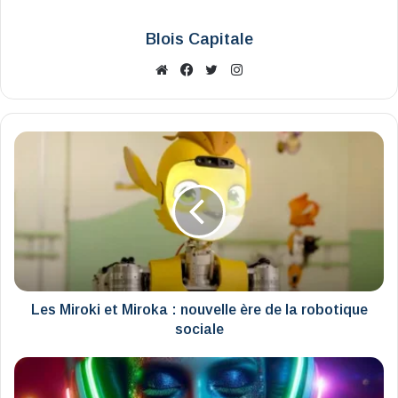
Blois Capitale
Website
Facebook
X
Instagram
Les
Miroki
et
Miroka
:
nouvelle
ère
de
la
robotique
Les Miroki et Miroka : nouvelle ère de la robotique
sociale
sociale
D'où
vient