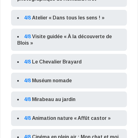
4/8
Atelier « Dans tous les sens ! »
4/8
Visite guidée « À la découverte de
Blois »
4/8
Le Chevalier Brayard
4/8
Muséum nomade
4/8
Mirabeau au jardin
4/8
Animation nature « Affût castor »
4/8
Cinéma en plein air : Mon chat et moi,