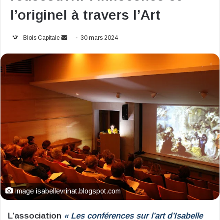
l’originel à travers l’Art
Envoyer
Blois Capitale
30 mars 2024
un
courriel
Image isabellevrinat.blogspot.com
L’association
« Les conférences sur l’art d’Isabelle