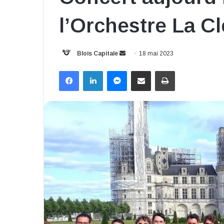
l’Orchestre La C
Envoyer
Blois Capitale
18 mai 2023
un
Facebook
Linkedin
Messenger
Partager par email
Imprimer
courriel