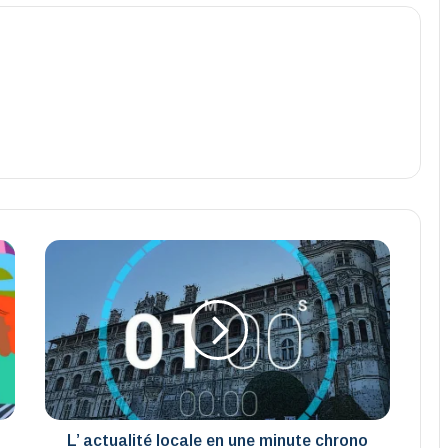
L’
actualité
locale
en
une
minute
chrono
–
18
mai
L’ actualité locale en une minute chrono