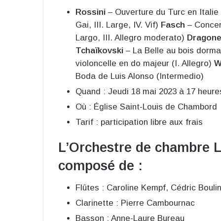
Rossini
– Ouverture du Turc en Italie 
Gai, III. Large, IV. Vif)
Fasch
– Concert
Largo, III. Allegro moderato)
Dragone
Tchaïkovski
– La Belle au bois dorman
violoncelle en do majeur (I. Allegro)
W
Boda de Luis Alonso (Intermedio)
Quand : Jeudi 18 mai 2023 à 17 heure
Où : Église Saint-Louis de Chambord
Tarif : participation libre aux frais
L’Orchestre de chambre L
composé de :
Flûtes : Caroline Kempf, Cédric Bouli
Clarinette : Pierre Cambournac
Basson : Anne-Laure Bureau