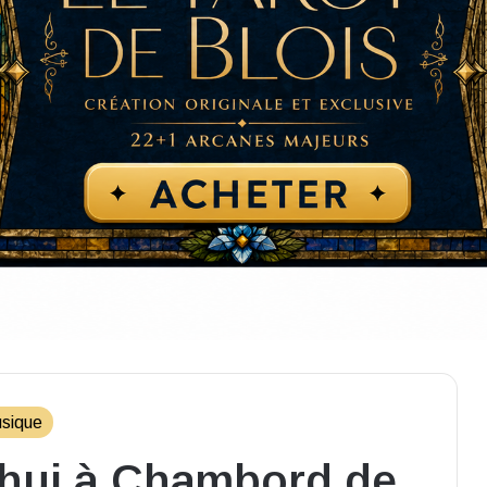
sique
’hui à Chambord de