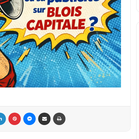
ebook
Linkedin
Pinterest
Messenger
Partager par email
Imprimer