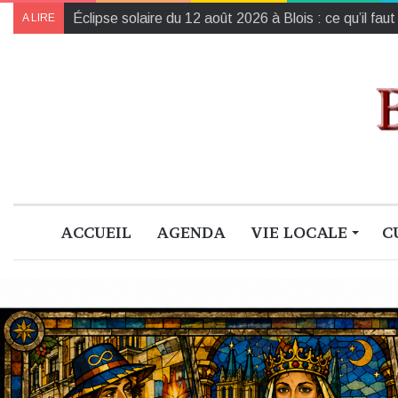
L’Harmonie de la région Centre-Val de Loire champ
A LIRE
ACCUEIL
AGENDA
VIE LOCALE
C