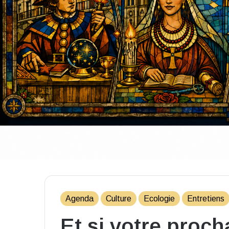
Agenda
Culture
Ecologie
Entretiens
Et si votre proch