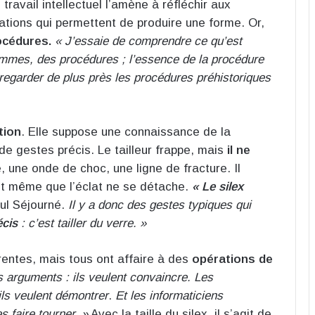
travail intellectuel l’amène à réfléchir aux
tions qui permettent de produire une forme. Or,
rocédures.
« J’essaie de comprendre ce qu’est
mmes, des procédures ; l’essence de la procédure
regarder de plus près les procédures préhistoriques
tion
. Elle suppose une connaissance de la
de gestes précis. Le tailleur frappe, mais
il ne
e, une onde de choc, une ligne de fracture. Il
nt même que l’éclat ne se détache.
« Le silex
ul Séjourné.
Il y a donc des gestes typiques qui
écis
: c’est tailler du verre. »
entes, mais tous ont affaire à des
opérations de
 arguments : ils veulent convaincre. Les
ils veulent démontrer
.
Et les informaticiens
s faire tourner. »
Avec la taille du silex, il s’agit de