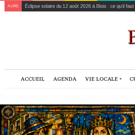
L’Harmonie de la région Centre-Val de Loire champ
A LIRE
ACCUEIL
AGENDA
VIE LOCALE
C