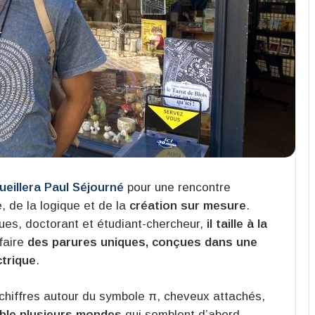
cueillera Paul Séjourné
pour une rencontre
e, de la logique et de la
création sur mesure
.
es, doctorant et étudiant-chercheur,
il taille à la
faire
des parures uniques, conçues dans une
trique
.
de chiffres autour du symbole π, cheveux attachés,
mble plusieurs mondes
qui semblent d’abord