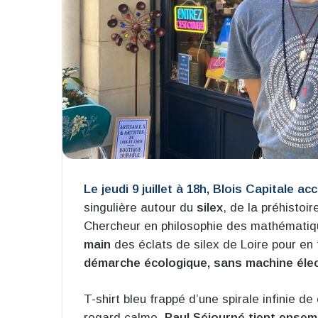
Le jeudi 9 juillet à 18h, Blois Capitale ac
singulière autour du
silex
, de la préhistoir
Chercheur en philosophie des mathématiqu
main
des éclats de silex de Loire pour en 
démarche écologique, sans machine élec
T-shirt bleu frappé d’une spirale infinie 
regard calme,
Paul Séjourné tient ense