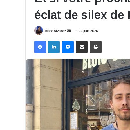
éclat de silex de 
Envoyer
Marc Alvarez
22 juin 2026
un
Facebook
Linkedin
Messenger
Partager par email
Imprimer
courriel