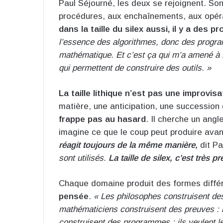
Paul Séjourné, les deux se rejoignent. Son 
procédures, aux enchaînements, aux opéra
dans la taille du silex aussi, il y a des p
l’essence des algorithmes, donc des progra
mathématique. Et c’est ça qui m’a amené à 
qui permettent de construire des outils. »
La taille lithique n’est pas une improvisa
matière, une anticipation, une succession 
frappe pas au hasard
. Il cherche un angl
imagine ce que le coup peut produire ava
réagit toujours de la même manière,
dit Pa
sont utilisés.
La taille de silex, c’est très pr
Chaque domaine produit des formes différ
pensée
.
« Les philosophes construisent des
mathématiciens construisent des preuves : 
construisent des programmes : ils veulent le