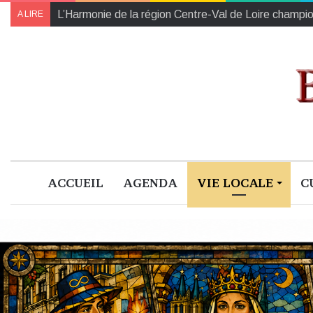
À Blois, la Librairie Médicis annonce son ouverture en
A LIRE
ACCUEIL
AGENDA
VIE LOCALE
C