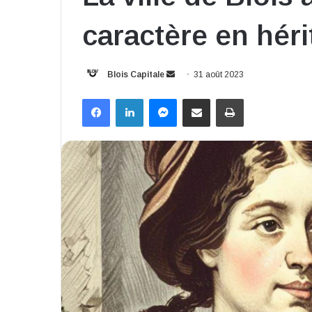
caractère en héri
Envoyer
Blois Capitale
31 août 2023
un
Facebook
Linkedin
Messenger
Partager par email
Imprimer
courriel