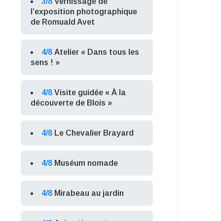
3/8
Vernissage de
l’exposition photographique
de Romuald Avet
4/8
Atelier « Dans tous les
sens ! »
4/8
Visite guidée « À la
découverte de Blois »
4/8
Le Chevalier Brayard
4/8
Muséum nomade
4/8
Mirabeau au jardin