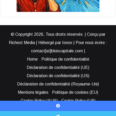
© Copyright 2026, Tous droits réservés | Conçu par
Richest Media | Hébergé par Ionos | Pour nous écrire :
contact[at]bloiscapitale.com |
Home
Politique de confidentialité
Déclaration de confidentialité (UE)
Déclaration de confidentialité (US)
Déclaration de confidentialité (Royaume-Uni)
Mentions légales
Politique de cookies (EU)
Cookie Policy (AUS)
Cookie Policy (US)
Qui sommes-nous ?
Participer à Blois Capitale
Facebook