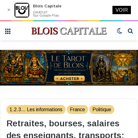
Blois Capitale
✕
VOIR
GRATUIT
Sur Google Play
Menu
Switch
R
skin
1.2.3... Les informations
France
Politique
Retraites, bourses, salaires
des enseignants, transports: