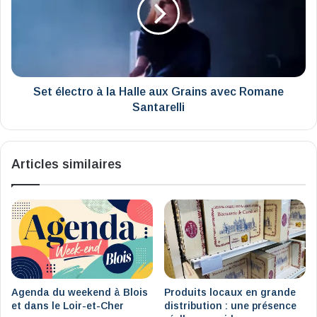
la
Halle
aux
Grains
avec
Romane
Santarelli
Set électro à la Halle aux Grains avec Romane
Santarelli
Articles similaires
Agenda du weekend à Blois
Produits locaux en grande
et dans le Loir-et-Cher
distribution : une présence