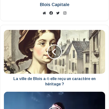
Blois Capitale
Website
Facebook
X
Instagram
La
ville
de
Blois
a-
t-
elle
reçu
un
caractère
La ville de Blois a-t-elle reçu un caractère en
en
héritage ?
héritage
?
Set
électro
à