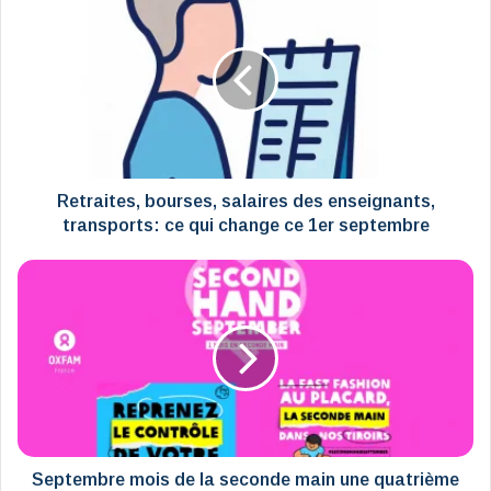
bourses,
salaires
des
enseignants,
transports:
ce
qui
change
ce
Retraites, bourses, salaires des enseignants,
1er
transports: ce qui change ce 1er septembre
septembre
Septembre
mois
de
la
seconde
main
une
quatrième
fois
Septembre mois de la seconde main une quatrième