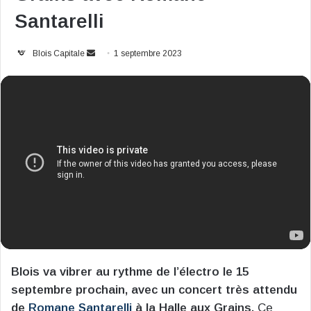
Santarelli
Envoyer
Blois Capitale
1 septembre 2023
un
courriel
Blois va vibrer au rythme de l’électro le 15
septembre prochain, avec un concert très attendu
de
Romane Santarelli
à la Halle aux Grains.
Ce