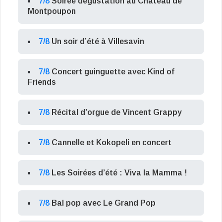
7/8
Soirée dégustation au Château de
Montpoupon
7/8
Un soir d’été à Villesavin
7/8
Concert guinguette avec Kind of
Friends
7/8
Récital d’orgue de Vincent Grappy
7/8
Cannelle et Kokopeli en concert
7/8
Les Soirées d’été : Viva la Mamma !
7/8
Bal pop avec Le Grand Pop