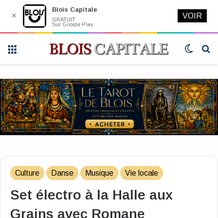
Blois Capitale
✕
VOIR
GRATUIT
Sur Google Play
Menu
Switch
R
skin
Culture
Danse
Musique
Vie locale
Set électro à la Halle aux
Grains avec Romane