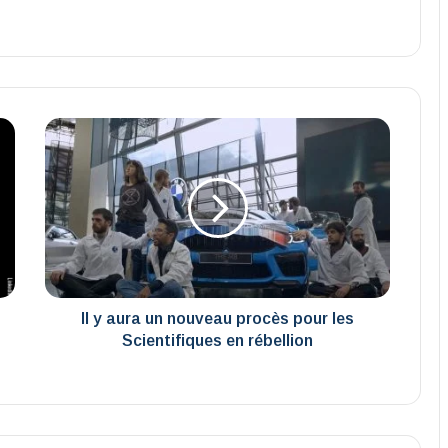
Il
y
aura
un
nouveau
procès
pour
les
Scientifiques
en
Il y aura un nouveau procès pour les
rébellion
Scientifiques en rébellion