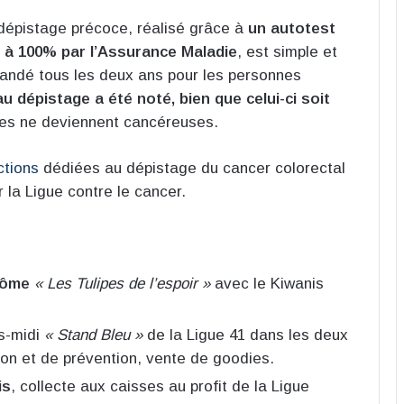
 dépistage précoce, réalisé grâce à
un autotest
e à 100% par l’Assurance Maladie
, est simple et
andé tous les deux ans pour les personnes
au dépistage a été noté, bien que celui-ci soit
lles ne deviennent cancéreuses​
​.
ctions
dédiées au dépistage du cancer colorectal
 la Ligue contre le cancer.
dôme
« Les Tulipes de l’espoir »
avec le Kiwanis
ès-midi
« Stand Bleu »
de la Ligue 41 dans les deux
ion et de prévention, vente de goodies.
is
, collecte aux caisses au profit de la Ligue