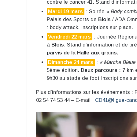
contre le cancer 41. Stand d’informat
Mardi 19 mars
: Soirée
« Body comba
Palais des Sports de
Blois
/ ADA Omni
: body attack. Inscriptions sur place.
Vendredi 22 mars
: Journée Régiona
à
Blois
. Stand d’information et de pr
parvis de la Halle aux grains.
Dimanche 24 mars
:
« Marche Bleue 
5ème édition.
Deux parcours : 7 km e
9h30 au stade de foot Inscriptions sur
Plus d’informations sur les événements :
02 54 74 53 44 – E-mail :
CD41@ligue-canc