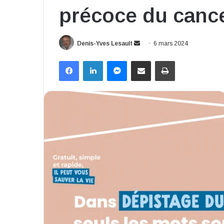
précoce du cance
Envoyer
Denis-Yves Lesault
6 mars 2024
un
Facebook
Linkedin
Messenger
Partager par email
Imprimer
courriel