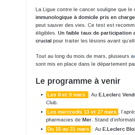
La Ligue contre le cancer souligne que le
immunologique à domicile
pris en charg
peut sauver des vies. Ce test est recomm
éligibles.
Un faible taux de participation 
crucial
pour traiter les lésions avant qu’e
Tout au long du mois de mars, plusieurs
a
sont mis en place dans le département par
Le programme à venir
Les 8 et 9 mars
: Au
E.Leclerc Ven
Club.
Les mercredis 13 et 27 mars
, l’apr
pharmacies de
Mer
. Stand d’informat
Du 15 au 31 mars
: Au
E.Leclerc Blo