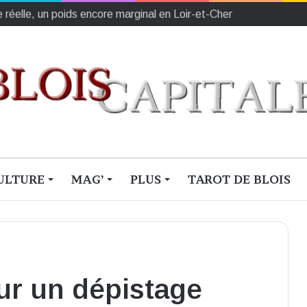
e réelle, un poids encore marginal en Loir-et-Cher
ULTURE
MAG’
PLUS
TAROT DE BLOIS
ur un dépistage