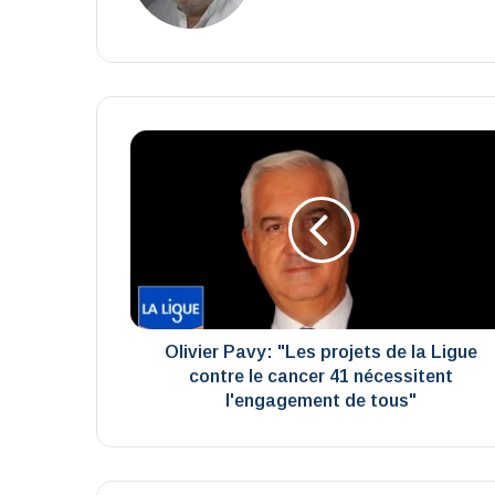
Olivier
Pavy:
"Les
projets
de
la
Ligue
contre
le
cancer 41
Olivier Pavy: "Les projets de la Ligue
nécessitent
contre le cancer 41 nécessitent
l'engagement
l'engagement de tous"
de
tous"