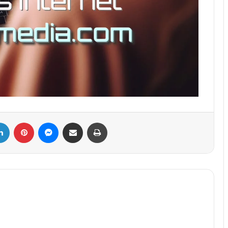
ebook
Linkedin
Pinterest
Messenger
Partager par email
Imprimer