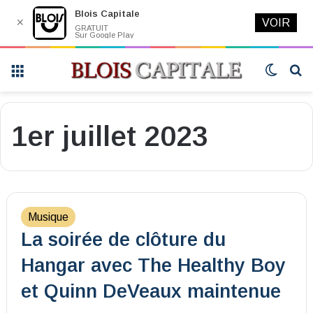
Blois Capitale
✕
VOIR
GRATUIT
Sur Google Play
Menu
Switch
R
skin
1er juillet 2023
Musique
La soirée de clôture du
Hangar avec The Healthy Boy
et Quinn DeVeaux maintenue