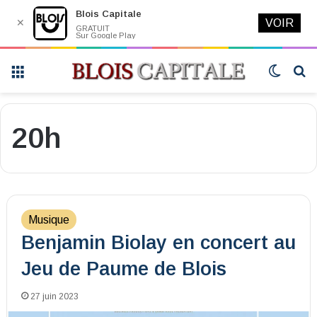
Blois Capitale
✕
VOIR
GRATUIT
Sur Google Play
Menu
Switch
R
skin
20h
Musique
Benjamin Biolay en concert au
Jeu de Paume de Blois
27 juin 2023