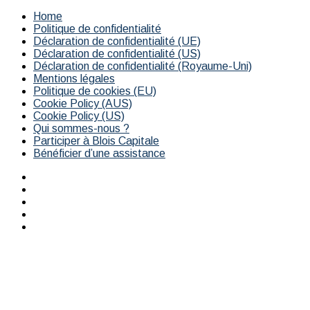
Home
Politique de confidentialité
Déclaration de confidentialité (UE)
Déclaration de confidentialité (US)
Déclaration de confidentialité (Royaume-Uni)
Mentions légales
Politique de cookies (EU)
Cookie Policy (AUS)
Cookie Policy (US)
Qui sommes-nous ?
Participer à Blois Capitale
Bénéficier d’une assistance
Facebook
X
YouTube
Instagram
RSS
Bouton
retour
en
haut
de