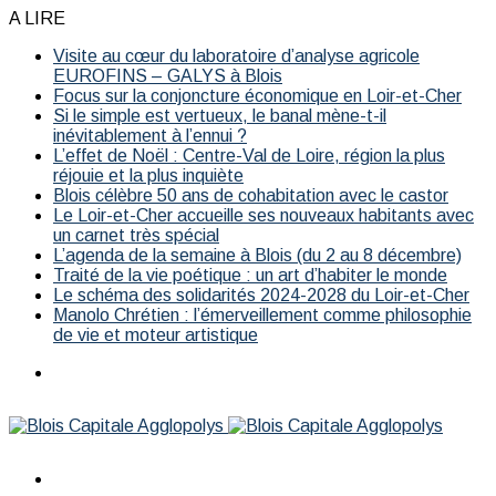
A LIRE
Visite au cœur du laboratoire d’analyse agricole
EUROFINS – GALYS à Blois
Focus sur la conjoncture économique en Loir-et-Cher
Si le simple est vertueux, le banal mène-t-il
inévitablement à l’ennui ?
L’effet de Noël : Centre-Val de Loire, région la plus
réjouie et la plus inquiète
Blois célèbre 50 ans de cohabitation avec le castor
Le Loir-et-Cher accueille ses nouveaux habitants avec
un carnet très spécial
L’agenda de la semaine à Blois (du 2 au 8 décembre)
Traité de la vie poétique : un art d’habiter le monde
Le schéma des solidarités 2024-2028 du Loir-et-Cher
Manolo Chrétien : l’émerveillement comme philosophie
de vie et moteur artistique
Menu
Rechercher