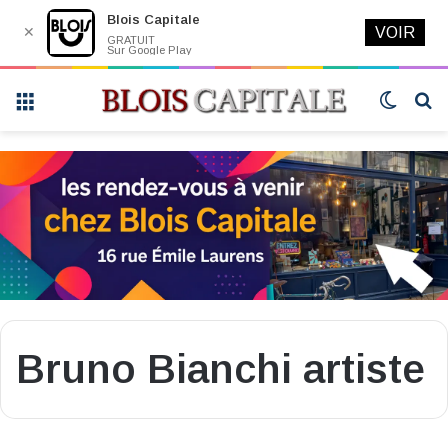
Blois Capitale
✕
VOIR
GRATUIT
Sur Google Play
Menu
Switch
R
skin
Bruno Bianchi artiste