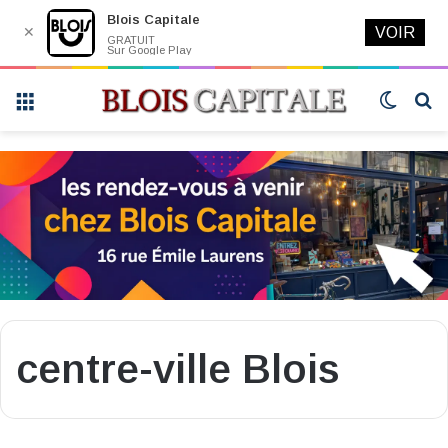
Blois Capitale
✕
VOIR
GRATUIT
Sur Google Play
Menu
Switch
R
skin
centre-ville Blois