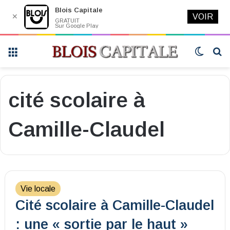
Blois Capitale
✕
VOIR
GRATUIT
Sur Google Play
Menu
Switch
R
skin
cité scolaire à
Camille-Claudel
Vie locale
Cité scolaire à Camille-Claudel
: une « sortie par le haut »