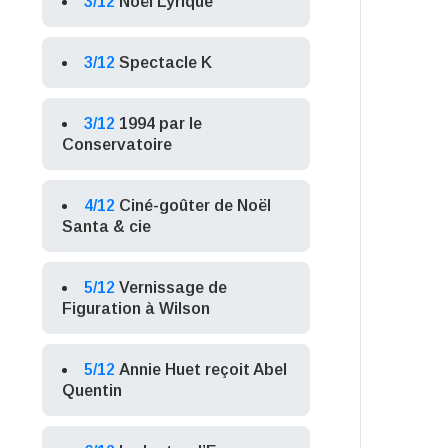
3/12
Noël Lyrique
3/12
Spectacle K
3/12
1994 par le
Conservatoire
4/12
Ciné-goûter de Noël
Santa & cie
5/12
Vernissage de
Figuration à Wilson
5/12
Annie Huet reçoit Abel
Quentin