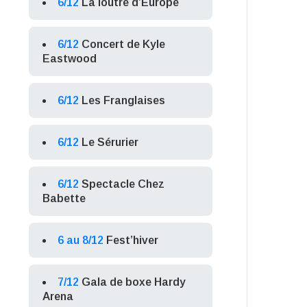
6/12
La loutre d’Europe
6/12
Concert de Kyle
Eastwood
6/12
Les Franglaises
6/12
Le Sérurier
6/12
Spectacle Chez
Babette
6 au 8/12
Fest’hiver
7/12
Gala de boxe Hardy
Arena