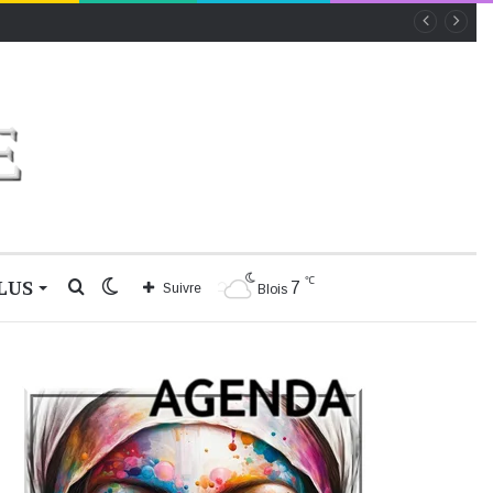
℃
LUS
Rechercher
Switch
7
Suivre
Blois
skin