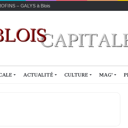
EUROFINS – GALYS à Blois
CALE
ACTUALITÉ
CULTURE
MAG’
P