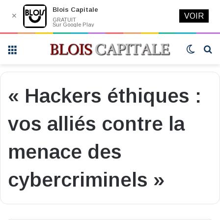
Blois Capitale
✕
VOIR
GRATUIT
Sur Google Play
Menu
Switch
R
skin
« Hackers éthiques :
vos alliés contre la
menace des
cybercriminels »