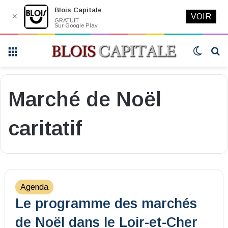
Blois Capitale
✕
VOIR
GRATUIT
Sur Google Play
Menu
Switch
R
skin
Marché de Noël
caritatif
Agenda
Le programme des marchés
de Noël dans le Loir-et-Cher