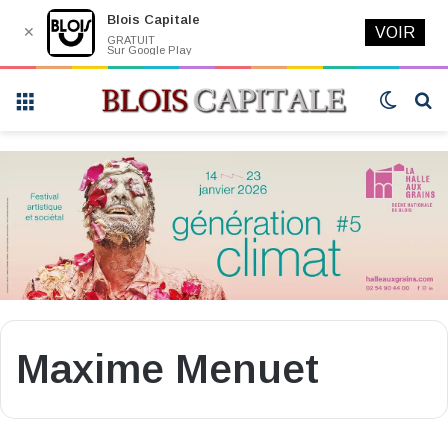
Blois Capitale
✕
VOIR
GRATUIT
Sur Google Play
Menu
Switch
R
skin
Maxime Menuet