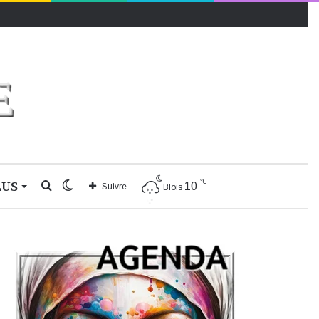
℃
LUS
Rechercher
Switch
10
Suivre
Blois
skin