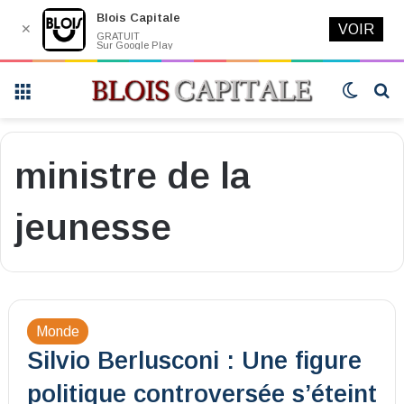
Blois Capitale
✕
VOIR
GRATUIT
Sur Google Play
Menu
Switch
R
skin
ministre de la
jeunesse
Monde
Silvio Berlusconi : Une figure
politique controversée s’éteint