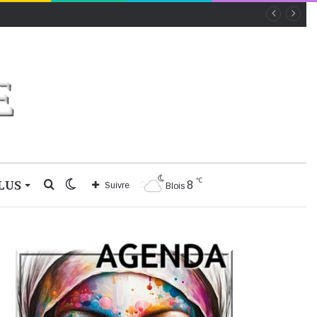
℃
LUS
Rechercher
Switch
8
Suivre
Blois
skin