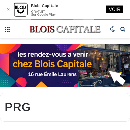
Blois Capitale
✕
VOIR
GRATUIT
Sur Google Play
Menu
Switch
R
skin
PRG