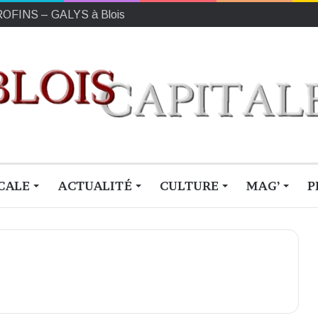
EUROFINS – GALYS à Blois
CALE
ACTUALITÉ
CULTURE
MAG’
P