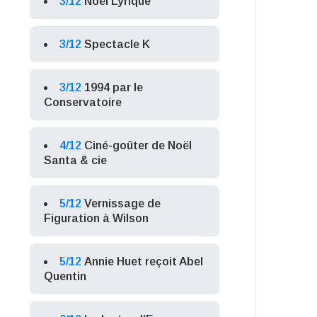
3/12
Noël Lyrique
3/12
Spectacle K
3/12
1994 par le
Conservatoire
4/12
Ciné-goûter de Noël
Santa & cie
5/12
Vernissage de
Figuration à Wilson
5/12
Annie Huet reçoit Abel
Quentin