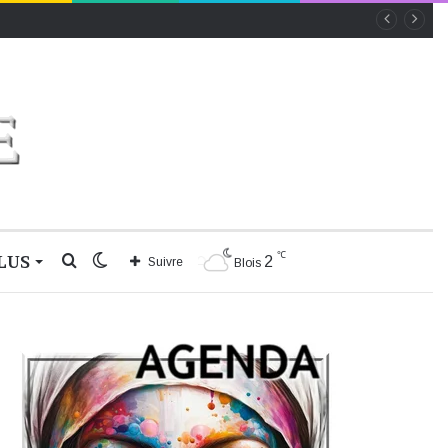
℃
LUS
Rechercher
Switch
2
Suivre
Blois
skin