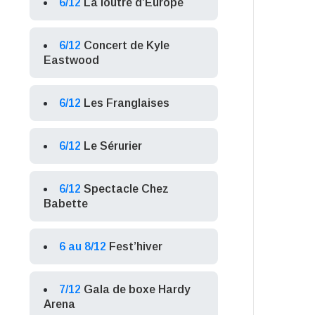
6/12
La loutre d’Europe
6/12
Concert de Kyle
Eastwood
6/12
Les Franglaises
6/12
Le Sérurier
6/12
Spectacle Chez
Babette
6 au 8/12
Fest’hiver
7/12
Gala de boxe Hardy
Arena