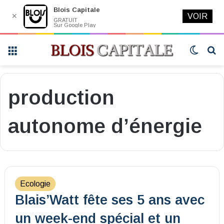
Blois Capitale
✕
VOIR
GRATUIT
Sur Google Play
Menu
Switch
R
skin
production
autonome d’énergie
Ecologie
Blais’Watt fête ses 5 ans avec
un week-end spécial et un