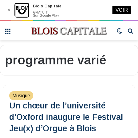
Blois Capitale
✕
VOIR
GRATUIT
Sur Google Play
Menu
Switch
R
skin
programme varié
Musique
Un chœur de l’université
d’Oxford inaugure le Festival
Jeu(x) d’Orgue à Blois