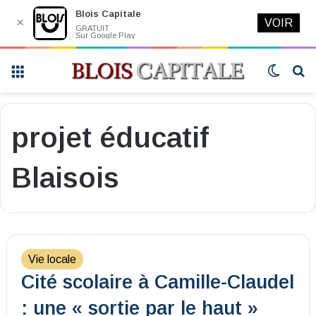
Blois Capitale
✕
VOIR
GRATUIT
Sur Google Play
Menu
Switch
R
skin
projet éducatif
Blaisois
Vie locale
Cité scolaire à Camille-Claudel
: une « sortie par le haut »