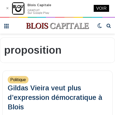
Blois Capitale
✕
VOIR
GRATUIT
Sur Google Play
Menu
Switch
R
skin
proposition
Politique
Gildas Vieira veut plus
d’expression démocratique à
Blois