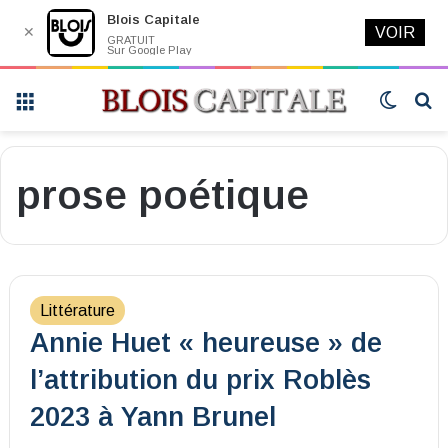
Blois Capitale
✕
VOIR
GRATUIT
Sur Google Play
Menu
Switch
R
skin
prose poétique
Littérature
Annie Huet « heureuse » de
l’attribution du prix Roblès
2023 à Yann Brunel